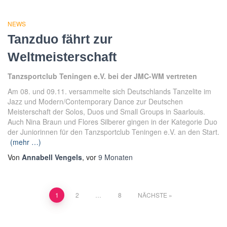
NEWS
Tanzduo fährt zur
Weltmeisterschaft
Tanzsportclub Teningen e.V. bei der JMC-WM vertreten
Am 08. und 09.11. versammelte sich Deutschlands Tanzelite im
Jazz und Modern/Contemporary Dance zur Deutschen
Meisterschaft der Solos, Duos und Small Groups in Saarlouis.
Auch Nina Braun und Flores Silberer gingen in der Kategorie Duo
der Juniorinnen für den Tanzsportclub Teningen e.V. an den Start.
(mehr …)
Von
Annabell Vengels
, vor
9 Monaten
Seitennummerierung
1
2
…
8
NÄCHSTE
der
Beiträge