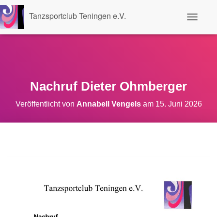
Tanzsportclub Teningen e.V.
N
a
v
i
g
a
t
i
Nachruf Dieter Ohmberger
o
n
Veröffentlicht von
Annabell Vengels
am
15. Juni 2026
u
m
s
c
h
a
l
t
e
n