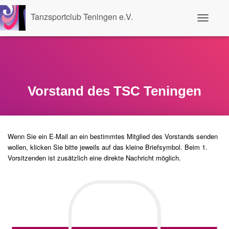
Tanzsportclub Teningen e.V.
N
a
v
i
g
a
t
i
Vorstand des TSC Teningen
o
n
u
m
s
Wenn Sie ein E-Mail an ein bestimmtes Mitglied des Vorstands senden
c
wollen, klicken Sie bitte jeweils auf das kleine Briefsymbol. Beim 1.
h
a
Vorsitzenden ist zusätzlich eine direkte Nachricht möglich.
l
t
e
n