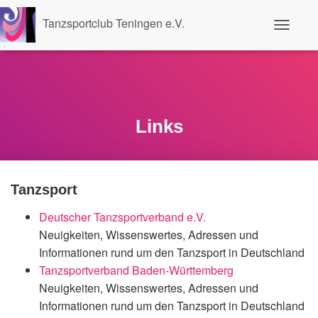
Tanzsportclub Teningen e.V.
N
a
v
i
g
a
t
i
Links
o
n
u
m
s
Tanzsport
c
h
Deutscher Tanzsportverband e.V.
a
l
Neuigkeiten, Wissenswertes, Adressen und
t
Informationen rund um den Tanzsport in Deutschland
e
n
Tanzsportverband Baden-Württemberg
Neuigkeiten, Wissenswertes, Adressen und
Informationen rund um den Tanzsport in Deutschland