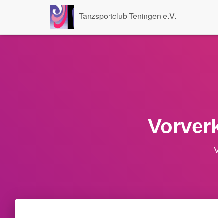
Tanzsportclub Teningen e.V.
Vorver
V